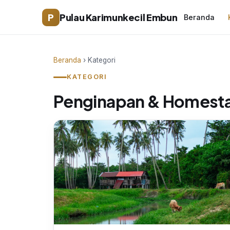
P
Pulau Karimunkecil Embun
Beranda
Beranda
› Kategori
KATEGORI
Penginapan & Homestay