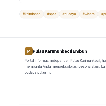
#keindahan
#spot
#budaya
#wisata
#p
P
Pulau Karimunkecil Embun
Portal informasi independen Pulau Karimunkecil, ha
membantu Anda mengeksplorasi pesona alam, kuli
budaya pulau ini.